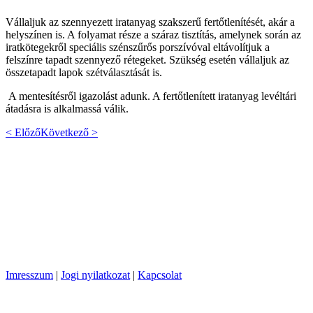
Vállaljuk az szennyezett iratanyag szakszerű fertőtlenítését, akár a
helyszínen is. A folyamat része a száraz tisztítás, amelynek során az
iratkötegekről speciális szénszűrős porszívóval eltávolítjuk a
felszínre tapadt szennyező rétegeket. Szükség esetén vállaljuk az
összetapadt lapok szétválasztását is.
A mentesítésről igazolást adunk. A fertőtlenített iratanyag levéltári
átadásra is alkalmassá válik.
< Előző
Következő >
Imresszum
|
Jogi nyilatkozat
|
Kapcsolat
Copyright © 2013 PannonArchiv Kft. Minden jog fenntartva!