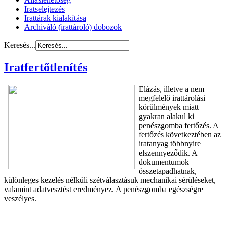
Iratselejtezés
Irattárak kialakítása
Archiváló (irattároló) dobozok
Keresés...
Iratfertőtlenítés
Elázás, illetve a nem
megfelelő irattárolási
körülmények miatt
gyakran alakul ki
penészgomba fertőzés. A
fertőzés következtében az
iratanyag többnyire
elszennyeződik. A
dokumentumok
összetapadhatnak,
különleges kezelés nélküli szétválasztásuk mechanikai sérüléseket,
valamint adatvesztést eredményez. A penészgomba egészségre
veszélyes.