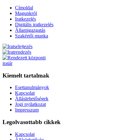
Címoldal
Magunkról
Iratkezelés
Digitális iratkezelés
Államigazgatás
Szakértői munka
Kiemelt tartalmak
Esettanulmányok
Kapcsolat
Álláslehetőségek
Jogi nyilatkozat
Impresszum
Legolvasottabb cikkek
Kapcsolat
Álláslehetőség