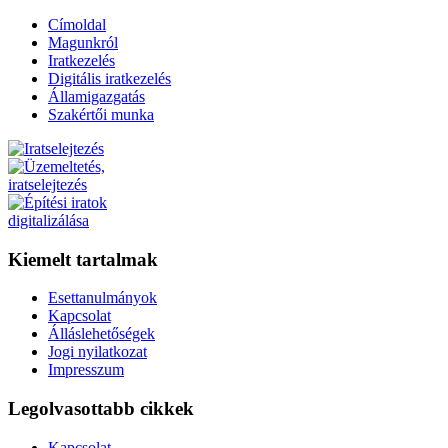
Címoldal
Magunkról
Iratkezelés
Digitális iratkezelés
Államigazgatás
Szakértői munka
Kiemelt tartalmak
Esettanulmányok
Kapcsolat
Álláslehetőségek
Jogi nyilatkozat
Impresszum
Legolvasottabb cikkek
Kapcsolat