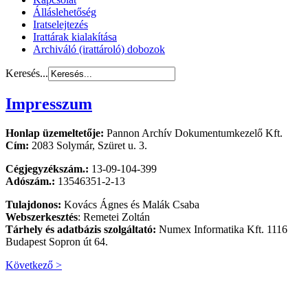
Álláslehetőség
Iratselejtezés
Irattárak kialakítása
Archiváló (irattároló) dobozok
Keresés...
Impresszum
Honlap üzemeltetője:
Pannon Archív Dokumentumkezelő Kft.
Cím:
2083 Solymár, Szüret u. 3.
Cégjegyzékszám.:
13-09-104-399
Adószám.:
13546351-2-13
Tulajdonos:
Kovács Ágnes és Malák Csaba
Webszerkesztés
: Remetei Zoltán
Tárhely és adatbázis szolgáltató:
Numex Informatika Kft. 1116
Budapest Sopron út 64.
Következő >