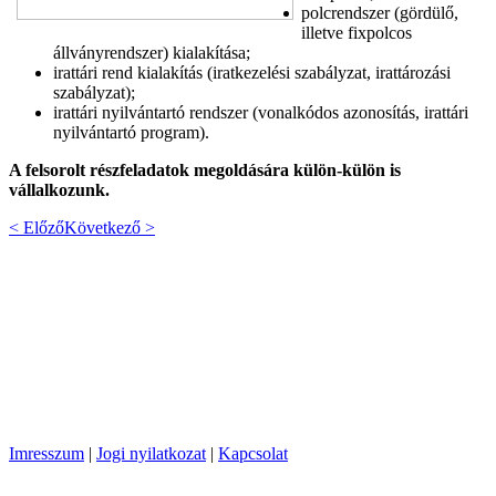
polcrendszer (gördülő,
illetve fixpolcos
állványrendszer) kialakítása;
irattári rend kialakítás (iratkezelési szabályzat, irattározási
szabályzat);
irattári nyilvántartó rendszer (vonalkódos azonosítás, irattári
nyilvántartó program).
A felsorolt részfeladatok megoldására külön-külön is
vállalkozunk.
< Előző
Következő >
Imresszum
|
Jogi nyilatkozat
|
Kapcsolat
Copyright © 2013 PannonArchiv Kft. Minden jog fenntartva!