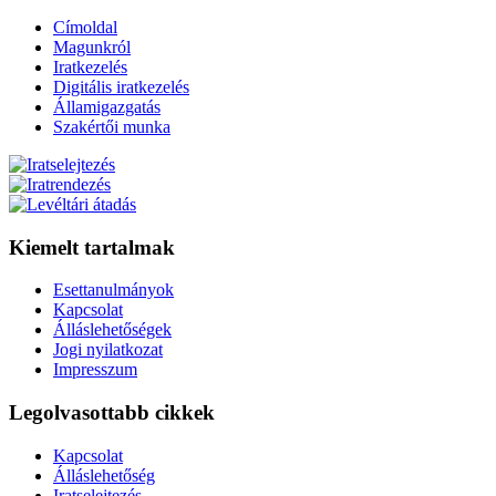
Címoldal
Magunkról
Iratkezelés
Digitális iratkezelés
Államigazgatás
Szakértői munka
Kiemelt tartalmak
Esettanulmányok
Kapcsolat
Álláslehetőségek
Jogi nyilatkozat
Impresszum
Legolvasottabb cikkek
Kapcsolat
Álláslehetőség
Iratselejtezés