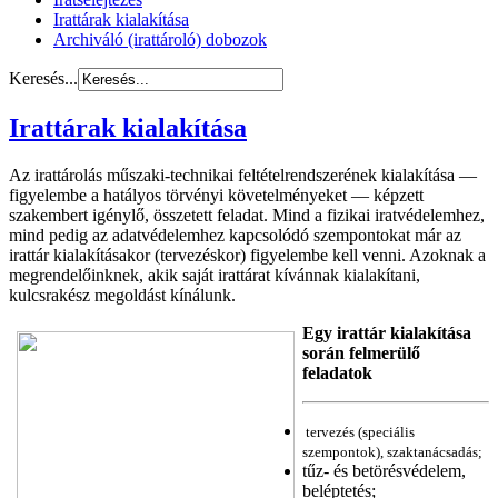
Irattárak kialakítása
Archiváló (irattároló) dobozok
Keresés...
Irattárak kialakítása
Az irattárolás műszaki-technikai feltételrendszerének kialakítása —
figyelembe a hatályos törvényi követelményeket — képzett
szakembert igénylő, összetett feladat. Mind a fizikai iratvédelemhez,
mind pedig az adatvédelemhez kapcsolódó szempontokat már az
irattár kialakításakor (tervezéskor) figyelembe kell venni. Azoknak a
megrendelőinknek, akik saját irattárat kívánnak kialakítani,
kulcsrakész megoldást kínálunk.
Egy irattár kialakítása
során felmerülő
feladatok
tervezés (speciális
szempontok), szaktanácsadás;
tűz- és betörésvédelem,
beléptetés;