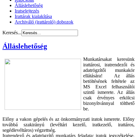
Álláslehetőség
Iratselejtezés
Irattárak kialakítása
Archiváló (irattároló) dobozok
Keresés...
Álláslehetőség
Munkatársakat keresünk
irattárosi, iratrendezői és
adatrögzítői munkakör
ellátására! Az állás
betöltésének feltétele az
MS Excel felhasználói
szintű ismerete. Az állás
csak érvényes erkölcsi
bizonyítvánnyal tölthető
be.
Előny a vakon gépelés és az önkormányzati iratok ismerete. Előny
továbbá szakirányú (levéltári kezelő, iratkezelő, irattáros,
segédlevéltáros) végzettség.
Iratrendező és adatrögzítő munkatárs feladata: iratok jegyzékelése,