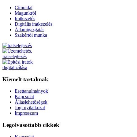
Címoldal
Magunkról
Iratkezelés
Digitális iratkezelés
Államigazgatás
Szakértői munka
Kiemelt tartalmak
Esettanulmányok
Kapcsolat
Álláslehetőségek
Jogi nyilatkozat
Impresszum
Legolvasottabb cikkek
Kapcsolat